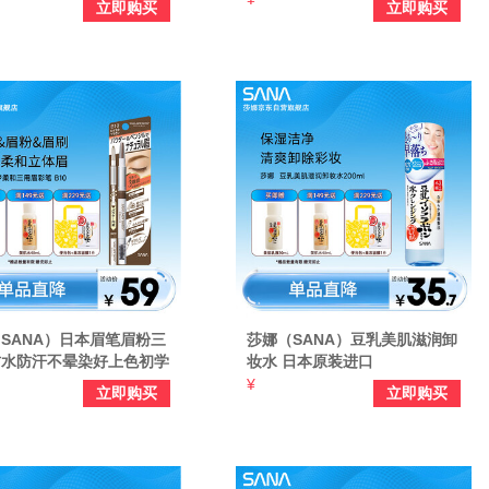
立即购买
立即购买
SANA）日本眉笔眉粉三
莎娜（SANA）豆乳美肌滋润卸
防水防汗不晕染好上色初学
妆水 日本原装进口
高贵棕0.45g
¥
立即购买
立即购买