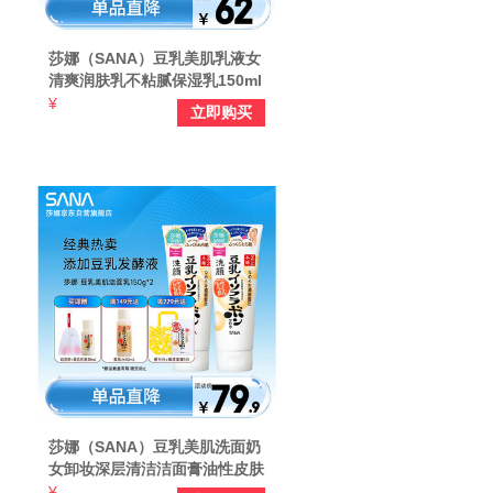
莎娜（SANA）豆乳美肌乳液女
清爽润肤乳不粘腻保湿乳150ml
¥
立即购买
莎娜（SANA）豆乳美肌洗面奶
女卸妆深层清洁洁面膏油性皮肤
150g*2
¥