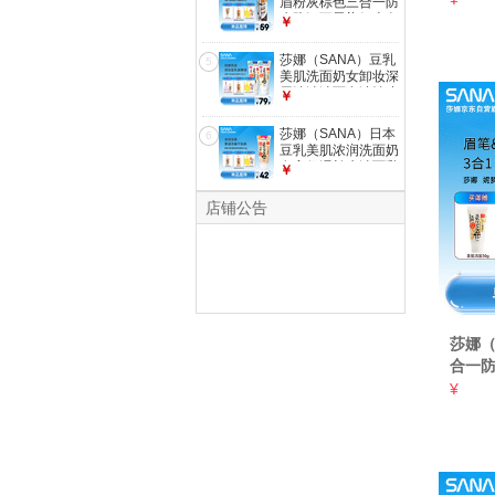
眉粉灰棕色三合一防
水防汗不晕染好上色
￥
初学者B2灰棕色
0.45g
莎娜（SANA）豆乳
5
美肌洗面奶女卸妆深
层清洁洁面膏油性皮
￥
肤150g*2
莎娜（SANA）日本
6
豆乳美肌浓润洗面奶
女高保湿补水洁面乳
￥
干皮150g
店铺公告
莎娜（
合一
者B10
¥