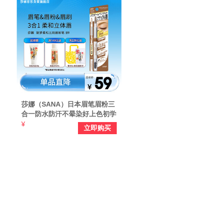
莎娜（SANA）日本眉笔眉粉三
合一防水防汗不晕染好上色初学
者B9驼棕色0.45g
¥
立即购买