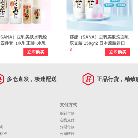
SANA）豆乳美肤水乳经
莎娜（SANA）豆乳美肤洗面乳
四件套（水乳正装+水乳
双支装 150g*2 日本原装进口
）
¥
立即购买
立即购买
多仓直发，极速配送
正品行货，精致
支付方式
货到付款
在线支付
询
分期付款
标准
公司转账