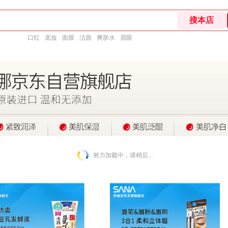
口红
底妆
面膜
洁面
爽肤水
眉眼
努力加载中，请稍后...