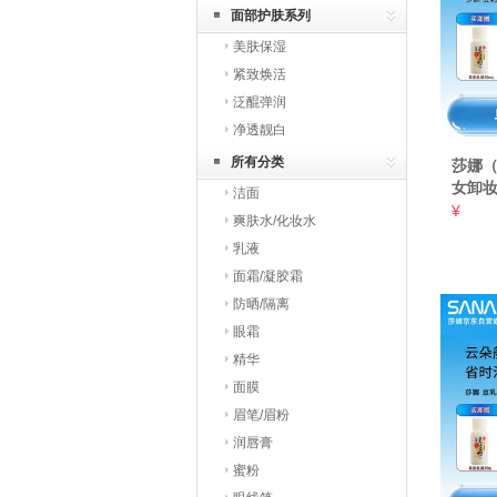
面部护肤系列
美肤保湿
紧致焕活
泛醌弹润
净透靓白
所有分类
莎娜（
女卸
洁面
皮肤15
¥
爽肤水/化妆水
乳液
面霜/凝胶霜
防晒/隔离
眼霜
精华
面膜
眉笔/眉粉
润唇膏
蜜粉