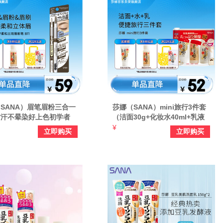
SANA）眉笔眉粉三合一
莎娜（SANA）mini旅行3件套
防汗不晕染好上色初学者
（洁面30g+化妆水40ml+乳液
邃棕0.45g
30ml）
¥
立即购买
立即购买