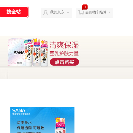
0
我的京东
去购物车结算