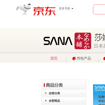
更多导航
服装城
食品
金融
全部分类
全部商品