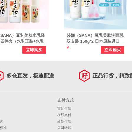
SANA）豆乳美肤水乳经
莎娜（SANA）豆乳美肤洗面乳
四件套（水乳正装+水乳
双支装 150g*2 日本原装进口
）
¥
立即购买
立即购买
多仓直发，极速配送
正品行货，精致
支付方式
货到付款
在线支付
询
分期付款
标准
公司转账