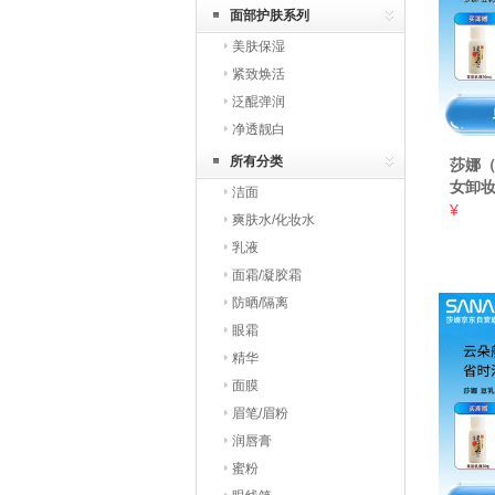
面部护肤系列
美肤保湿
紧致焕活
泛醌弹润
净透靓白
所有分类
莎娜（
女卸
洁面
皮肤15
¥
爽肤水/化妆水
乳液
面霜/凝胶霜
防晒/隔离
眼霜
精华
面膜
眉笔/眉粉
润唇膏
蜜粉