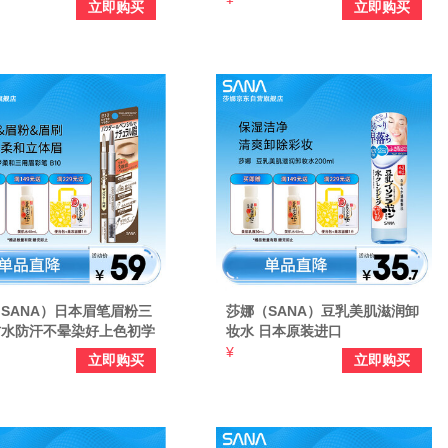
立即购买
立即购买
SANA）日本眉笔眉粉三
莎娜（SANA）豆乳美肌滋润卸
防水防汗不晕染好上色初学
妆水 日本原装进口
高贵棕0.45g
¥
立即购买
立即购买